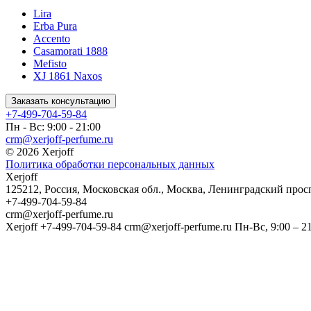
Lira
Erba Pura
Accento
Casamorati 1888
Mefisto
XJ 1861 Naxos
Заказать консультацию
+7-499-704-59-84
Пн - Вс: 9:00 - 21:00
crm@xerjoff-perfume.ru
© 2026 Xerjoff
Политика обработки персональных данных
Xerjoff
125212
,
Россия
,
Московская обл.
,
Москва
,
Ленинградский проспе
+7-499-704-59-84
crm@xerjoff-perfume.ru
Xerjoff
+7-499-704-59-84
crm@xerjoff-perfume.ru
Пн-Вс, 9:00 – 2