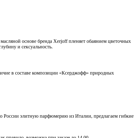
асляной основе бренда Xerjoff пленяет обаянием цветочных
глубину и сексуальность.
аличие в составе композиции «Ксерджофф» природных
по России элитную парфюмерию из Италии, предлагаем гибкие
ак правило, возможна при заказе до 14.00