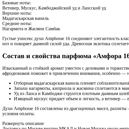
Базовые ноты:
Ветивер, Мускус, Камбоджийский уд и Лаосский уд
Верхние ноты:
Мадагаскарская ваниль
Средние ноты:
Нагармота и Жасмин Самбак
Густые унисекс духи Amphorae 16 соединяют элегантность кл
нот и покоряет дымной силой уда. Древесная экзотика сплетае
Состав и свойства парфюма «Амфора 1
Изысканный и стойкий аромат уместен с деловыми и торжеств
афродизиаков поможет в привлечении внимания, особенно — 
Отборная мадагаскарская ваниль пленяет соблазнительно
Запахи нагармоты, киприола и жасмина сплетаются в ма
Уд из Лаоса и Камбоджи струится плотным дымным шле
Изящный мускус придает объем и легкость, а ветивер — 
Духи Amphorae 16 составлены из драгоценных масел, разлиты
условия оплаты.
Развернуть описание
Доставка по Москве внутри МКАД и Новая Москва около метро б