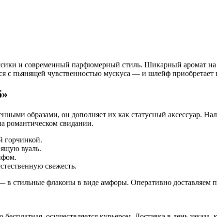
ассики и современный парфюмерный стиль. Шикарный аромат на м
тся с пьянящей чувственностью мускуса — и шлейф приобретает 
6»
енными образами, он дополняет их как статусный аксессуар. Н
на романтическом свидании.
й горчинкой.
нящую вуаль.
йфом.
естественную свежесть.
 — в стильные флаконы в виде амфоры. Оперативно доставляем 
есплатная, осуществляется курьером. Доставка в день заказа, к