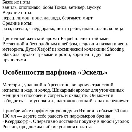
Базовые ноты:
ваниль, опопонакс, бобы Тонка, ветивер, мускус
Верхние ноты:
перец, лимон, ирис, лаванда, бергамот, мирт
Средние ноты:
роза, пачули, флёрдоранж, петитгрейн, иланг-иланг, корица
Цветочный женский аромат Esquel пленяет тайнами
Вселенной и бесподобным шлейфом, ведь он и назван в честь
метеорита. Духи Xerjoff из космической коллекции Shooting
Stars благоухают травами и розой, корицей и другими
пряностями.
Особенности парфюма «Эскель»
Метеорит, упавший в Аргентине, во время странствий
испытал и жар, и холод. Шикарный аромат для утонченных
женщин и способен и согреть, и охладить. Он может и
взбодрить — и успокоить, настолько тонкий запах переливчат.
Приобретайте парфюмерную воду из Италии в объеме 50 или
100 мл — дарите себе радость от парфюмеров бренда
«Ксерджофф». Оперативно доставим покупку в любой уголок
России, предложим гибкие условия оплаты.