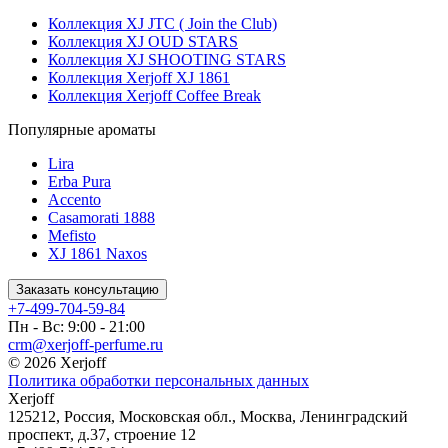
Коллекция XJ JTC ( Join the Club)
Коллекция XJ OUD STARS
Коллекция XJ SHOOTING STARS
Коллекция Xerjoff XJ 1861
Коллекция Xerjoff Coffee Break
Популярные ароматы
Lira
Erba Pura
Accento
Casamorati 1888
Mefisto
XJ 1861 Naxos
Заказать консультацию
+7-499-704-59-84
Пн - Вс: 9:00 - 21:00
crm@xerjoff-perfume.ru
© 2026 Xerjoff
Политика обработки персональных данных
Xerjoff
125212
,
Россия
,
Московская обл.
,
Москва
,
Ленинградский
проспект, д.37, строение 12