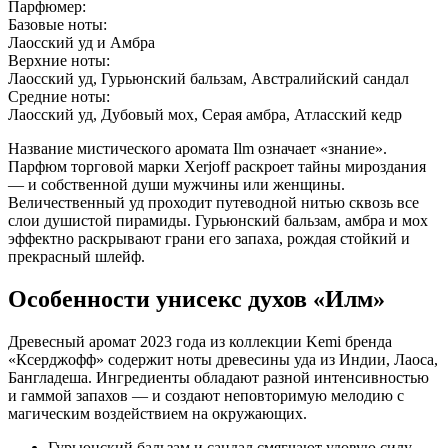
Парфюмер:
Базовые ноты:
Лаосский уд и Амбра
Верхние ноты:
Лаосский уд, Гурьюнский бальзам, Австралийский сандал
Средние ноты:
Лаосский уд, Дубовый мох, Серая амбра, Атласский кедр
Название мистического аромата Ilm означает «знание».
Парфюм торговой марки Xerjoff раскроет тайны мироздания
— и собственной души мужчины или женщины.
Величественный уд проходит путеводной нитью сквозь все
слои душистой пирамиды. Гурьюнский бальзам, амбра и мох
эффектно раскрывают грани его запаха, рождая стойкий и
прекрасный шлейф.
Особенности унисекс духов «Илм»
Древесный аромат 2023 года из коллекции Kemi бренда
«Ксерджофф» содержит ноты древесины уда из Индии, Лаоса,
Бангладеша. Ингредиенты обладают разной интенсивностью
и гаммой запахов — и создают неповторимую мелодию с
магическим воздействием на окружающих.
Гурьюнский бальзам и сандал смягчают удовую силу.