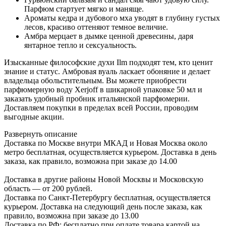
Парфюм стартует мягко и маняще.
Ароматы кедра и дубового мха уводят в глубину густых
лесов, красиво оттеняют темное величие.
Амбра мерцает в дымке ценной древесины, даря
янтарное тепло и сексуальность.
Изысканные философские духи Ilm подходят тем, кто ценит
знание и статус. Амбровая вуаль ласкает обоняние и делает
владельца обольстительным. Вы можете приобрести
парфюмерную воду Xerjoff в шикарной упаковке 50 мл и
заказать удобный пробник итальянской парфюмерии.
Доставляем покупки в пределах всей России, проводим
выгодные акции.
Развернуть описание
Доставка по Москве внутри МКАД и Новая Москва около
метро бесплатная, осуществляется курьером. Доставка в день
заказа, как правило, возможна при заказе до 14.00
Доставка в другие районы Новой Москвы и Московскую
область — от 200 рублей.
Доставка по Санкт-Петербургу бесплатная, осуществляется
курьером. Доставка на следующий день после заказа, как
правило, возможна при заказе до 13.00
Доставка по РФ: бесплатно при оплате товара картой на