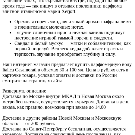
Манящий запах, что скрывается внутри, подходит на любое
время года — так пишут в отзывах поклонники парфюма
элитной итальянской марки Xerjoff.
Ореховая горечь миндаля и яркий аромат шафрана летят
в пленительных молочных нотах.
Тягучий сливочный ирис и нежная ваниль поднимут
настроение игривой гаммой горечи и сладости.
Сандал и белый мускус — мягки и соблазнительны, как
первый поцелуй. Всплеск кедра добавляет страсть и
терпкость, звучание приобретает глубину и силу.
Наш интернет-магазин предлагает купить парфюмерную воду
Italica Casamorati в объемах 30 и 100 мл. Цена в рублях есть в
карточке товара, условия оплаты и доставки по России
смотрите на страницах сайта.
Развернуть описание
Доставка по Москве внутри МКАД и Новая Москва около
метро бесплатная, осуществляется курьером. Доставка в день
заказа, как правило, возможна при заказе до 14.00
Доставка в другие районы Новой Москвы и Московскую
область — от 200 рублей.
Доставка по Санкт-Петербургу бесплатная, осуществляется
курьером. Доставка на следующий день после заказа, как