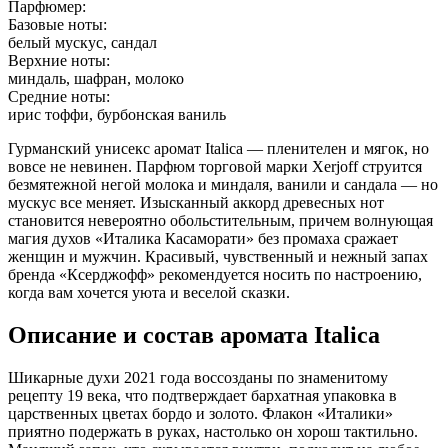
Парфюмер:
Базовые ноты:
белый мускус, сандал
Верхние ноты:
миндаль, шафран, молоко
Средние ноты:
ирис тоффи, бурбонская ваниль
Гурманский унисекс аромат Italica — пленителен и мягок, но
вовсе не невинен. Парфюм торговой марки Xerjoff струится
безмятежной негой молока и миндаля, ванили и сандала — но
мускус все меняет. Изысканный аккорд древесных нот
становится невероятно обольстительным, причем волнующая
магия духов «Италика Касаморати» без промаха сражает
женщин и мужчин. Красивый, чувственный и нежный запах
бренда «Ксерджофф» рекомендуется носить по настроению,
когда вам хочется уюта и веселой сказки.
Описание и состав аромата Italica
Шикарные духи 2021 года воссозданы по знаменитому
рецепту 19 века, что подтверждает бархатная упаковка в
царственных цветах бордо и золото. Флакон «Италики»
приятно подержать в руках, настолько он хорош тактильно.