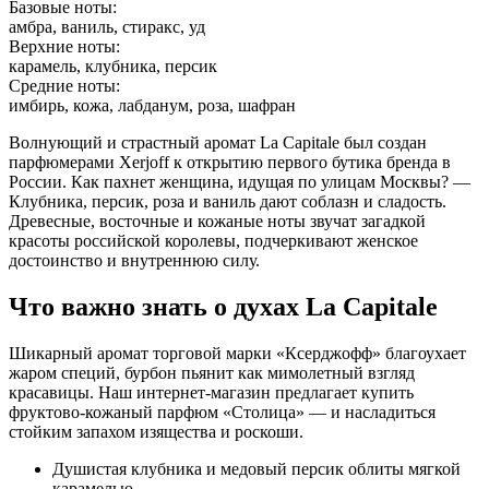
Базовые ноты:
амбра, ваниль, стиракс, уд
Верхние ноты:
карамель, клубника, персик
Средние ноты:
имбирь, кожа, лабданум, роза, шафран
Волнующий и страстный аромат La Capitale был создан
парфюмерами Xerjoff к открытию первого бутика бренда в
России. Как пахнет женщина, идущая по улицам Москвы? —
Клубника, персик, роза и ваниль дают соблазн и сладость.
Древесные, восточные и кожаные ноты звучат загадкой
красоты российской королевы, подчеркивают женское
достоинство и внутреннюю силу.
Что важно знать о духах La Capitale
Шикарный аромат торговой марки «Ксерджофф» благоухает
жаром специй, бурбон пьянит как мимолетный взгляд
красавицы. Наш интернет-магазин предлагает купить
фруктово-кожаный парфюм «Столица» — и насладиться
стойким запахом изящества и роскоши.
Душистая клубника и медовый персик облиты мягкой
карамелью.