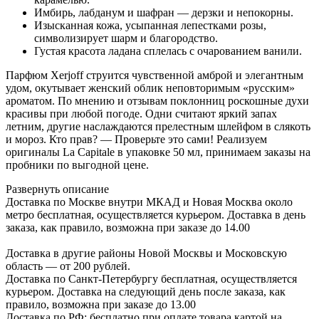
Имбирь, лабданум и шафран — дерзки и непокорны.
Изысканная кожа, усыпанная лепестками розы,
символизирует шарм и благородство.
Густая красота ладана сплелась с очарованием ванили.
Парфюм Xerjoff струится чувственной амброй и элегантным
удом, окутывает женский облик неповторимым «русским»
ароматом. По мнению и отзывам поклонниц роскошные духи
красивы при любой погоде. Одни считают яркий запах
летним, другие наслаждаются прелестным шлейфом в слякоть
и мороз. Кто прав? — Проверьте это сами! Реализуем
оригиналы La Capitale в упаковке 50 мл, принимаем заказы на
пробники по выгодной цене.
Развернуть описание
Доставка по Москве внутри МКАД и Новая Москва около
метро бесплатная, осуществляется курьером. Доставка в день
заказа, как правило, возможна при заказе до 14.00
Доставка в другие районы Новой Москвы и Московскую
область — от 200 рублей.
Доставка по Санкт-Петербургу бесплатная, осуществляется
курьером. Доставка на следующий день после заказа, как
правило, возможна при заказе до 13.00
Доставка по РФ: бесплатно при оплате товара картой на