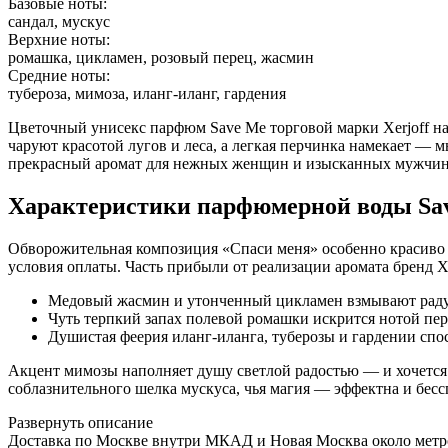
Базовые ноты:
сандал, мускус
Верхние ноты:
ромашка, цикламен, розовый перец, жасмин
Средние ноты:
тубероза, мимоза, иланг-иланг, гардения
Цветочный унисекс парфюм Save Me торговой марки Xerjoff на
чаруют красотой лугов и леса, а легкая перчинка намекает — 
прекрасный аромат для нежных женщин и изысканных мужчин
Характеристики парфюмерной воды Sa
Обворожительная композиция «Спаси меня» особенно красиво з
условия оплаты. Часть прибыли от реализации аромата бренд X
Медовый жасмин и утонченный цикламен взмывают раду
Чуть терпкий запах полевой ромашки искрится нотой пер
Душистая феерия иланг-иланга, туберозы и гардении спо
Акцент мимозы наполняет душу светлой радостью — и хочется по
соблазнительного шелка мускуса, чья магия — эффектна и бесс
Развернуть описание
Доставка по Москве внутри МКАД и Новая Москва около метро б