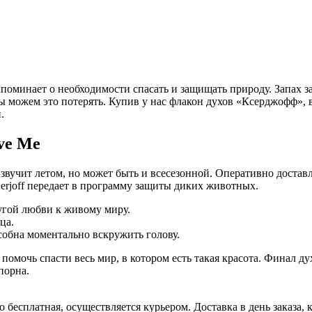
поминает о необходимости спасать и защищать природу. Запах 
мы можем это потерять. Купив у нас флакон духов «Ксерджофф»,
.
ve Me
вучит летом, но может быть и всесезонной. Оперативно достав
erjoff передает в программу защиты диких животных.
гой любви к живому миру.
ца.
собна моментально вскружить голову.
мочь спасти весь мир, в котором есть такая красота. Финал дух
порна.
есплатная, осуществляется курьером. Доставка в день заказа, к