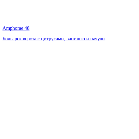
Amphorae 48
Болгарская роза с цитрусами, ванилью и пачули