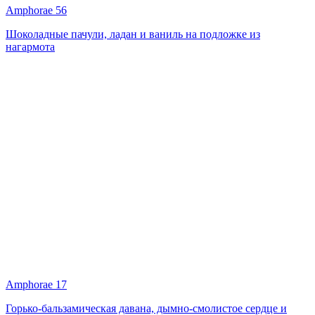
Amphorae 56
Шоколадные пачули, ладан и ваниль на подложке из
нагармота
Amphorae 17
Горько-бальзамическая давана, дымно-смолистое сердце и