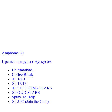
Amphorae 39
Пряные цитрусы с мускусом
На главную
Coffee Break
XJ 1861
XJ 17/17
XJ SHOOTING STARS
XJ OUD STARS
Spray To Help
XJ JTC (Join the Club)