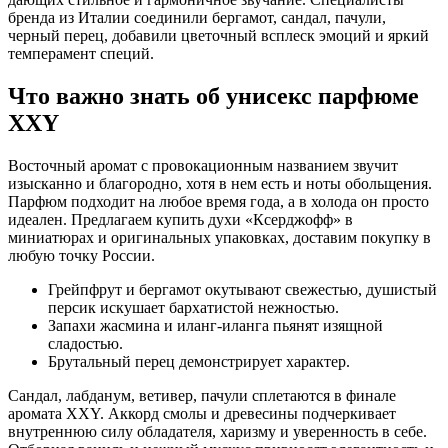
бренда из Италии соединили бергамот, сандал, пачули,
черный перец, добавили цветочный всплеск эмоций и яркий
темперамент специй.
Что важно знать об унисекс парфюме
XXY
Восточный аромат с провокационным названием звучит
изысканно и благородно, хотя в нем есть и ноты обольщения.
Парфюм подходит на любое время года, а в холода он просто
идеален. Предлагаем купить духи «Ксерджофф» в
миниатюрах и оригинальных упаковках, доставим покупку в
любую точку России.
Грейпфрут и бергамот окутывают свежестью, душистый
персик искушает бархатистой нежностью.
Запахи жасмина и иланг-иланга пьянят изящной
сладостью.
Брутальный перец демонстрирует характер.
Сандал, лабданум, ветивер, пачули сплетаются в финале
аромата XXY. Аккорд смолы и древесины подчеркивает
внутреннюю силу обладателя, харизму и уверенность в себе.