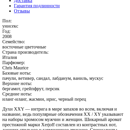
Доставка
Гарантия подлинности
Отзывы
Пол:
унисекс
Год:
2008
Семейство:
восточные цветочные
Страна производитель:
Италия
Парфюмер:
Chris Maurice
Базовые ноты:
пачули, ветивер, сандал, лабданум, ваниль, мускус
Верхние ноты:
бергамот, грейпфрут, персик
Средние ноты:
иланг-иланг, жасмин, ирис, черный перец
Духи XXY — интрига в мире запахов во всем, включая и
название, ведь популярные обозначения XX / XY указывают
на наборы хромосом мужчин и женщин. Шикарный аромат
престижной марки Xerjoff составлен из контрастных нот,
дающих стильное и гармоничное звучание. Специалисты